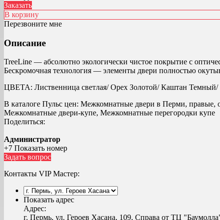
Заказать
В корзину
Перезвоните мне
Описание
TreeLine — абсолютно экологически чистое покрытие с оптиче
Бескромочная технология — элементы двери полностью окуты
ЦВЕТА: Лиственница светлая/ Орех Золотой/ Каштан Темный/ 
В каталоге Пульс цен:
Межкомнатные двери в Перми, правые, ос
Межкомнатные двери-купе, Межкомнатные перегородки купе
Поделиться:
Администратор
+7 Показать номер
Задать вопрос
Контакты VIP Мастер:
Показать адрес
Адрес:
г. Пермь, ул. Героев Хасана, 109, Справа от ТЦ "Баумолла