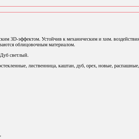
ским 3D-эффектом. Устойчив к механическим и хим. воздействи
ваются облицовочным материалом.
Дуб светлый.
текленные, лиственница, каштан, дуб, орех, новые, распашные
"