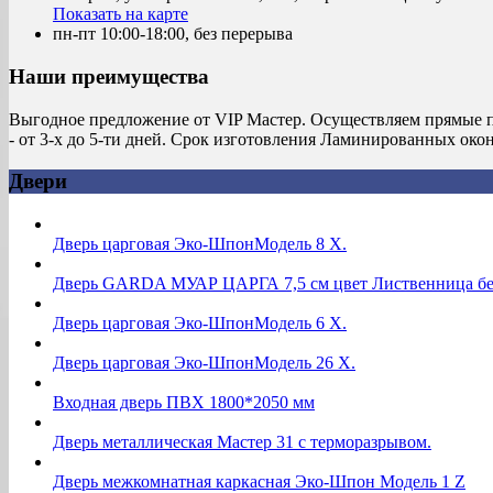
Показать на карте
пн-пт 10:00-18:00, без перерыва
Наши преимущества
Выгодное предложение от VIP Мастер. Осуществляем прямые п
- от 3-х до 5-ти дней. Срок изготовления Ламинированных око
Двери
Дверь царговая Эко-ШпонМодель 8 Х.
Дверь GARDA МУАР ЦАРГА 7,5 см цвет Лиственница б
Дверь царговая Эко-ШпонМодель 6 Х.
Дверь царговая Эко-ШпонМодель 26 Х.
Входная дверь ПВХ 1800*2050 мм
Дверь металлическая Мастер 31 с терморазрывом.
Дверь межкомнатная каркасная Эко-Шпон Модель 1 Z