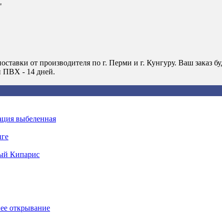
"
оставки от производителя по г. Перми и г. Кунгуру. Ваш зака
н ПВХ - 14 дней.
ация выбеленная
нге
ый Кипарис
ее открывание