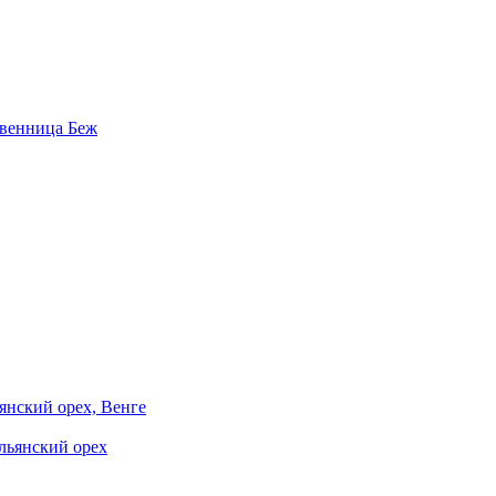
венница Беж
янский орех, Венге
льянский орех